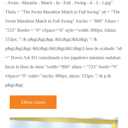
- Swim - Maratón - Match - In - Full - Swing - 4 - 2 - 1.jpg"
Título = "The Swim Marathon Match in Full Swing" alt = "The
Swim Marathon Match in Full Swing" Ancho = "800" Altura =
"533" Border = "0" vSpace="0" style="width: 800px; Altura:
533px; "/ & p&gt;&gt;&gt; &lt;i&gt;/&lt;i&gt; "/ &
p&gt;&gt;&gt; &lt;i&gt;/&lt;i&gt;&lt;/i&gt;Línea de acabado "alt
=" Hover Ark H3 custodiando a los jugadores mientras nadaban
hacia la línea de meta "width="800" altura = "533" borde="0"
vSpace="0" estilo="ancho: 800px; altura: 533px; "/ & p &
p&gt;&gt;
Otros casos