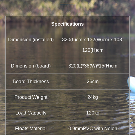
Specifications
Dimension (installed)
320(L)cm x 132(W)cm x 108-
120(H)cm
Dimension (board)
320(L)*38(W)*15(H)cm
Board Thickness
26cm
Prod
uct Weight
24kg
Load Capacity
120kg
Floats Material
0.9mmPVC with Nelon