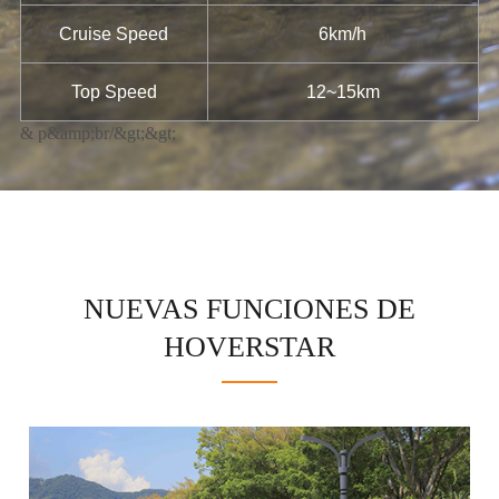
Cruise Speed
6km/h
Top Speed
12~15km
& p&amp;br/&gt;&gt;
NUEVAS FUNCIONES DE
HOVERSTAR