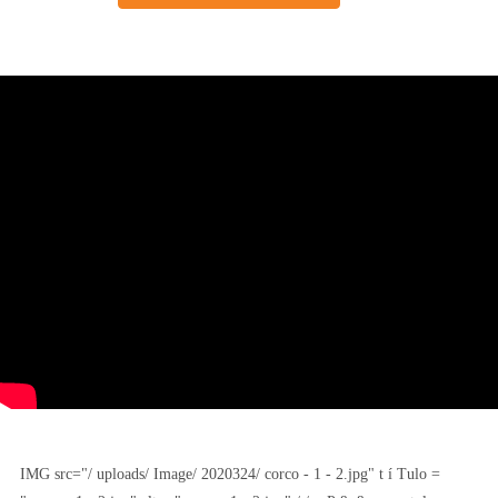
IMG src="/ uploads/ Image/ 2020324/ corco - 1 - 2.jpg" t í Tulo =