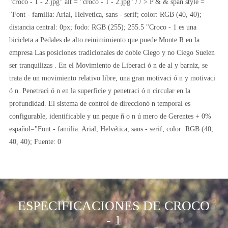
"croco - 1 - 2.jpg" alt = "croco - 1 - 2.jpg" / / > P & & span style =
"Font - familia: Arial, Helvetica, sans - serif; color: RGB (40, 40);
distancia central: 0px; fodo: RGB (255); 255.5 "Croco - 1 es una
bicicleta a Pedales de alto reinimimiento que puede Monte R en la
empresa Las posiciones tradicionales de doble Ciego y no Ciego Suelen
ser tranquilizas . En el Movimiento de Liberaci ó n de al y barniz, se
trata de un movimiento relativo libre, una gran motivaci ó n y motivaci
ó n. Penetraci ó n en la superficie y penetraci ó n circular en la
profundidad. El sistema de control de direccionó n temporal es
configurable, identificable y un peque ñ o n ú mero de Gerentes + 0%
español="Font - familia: Arial, Helvética, sans - serif; color: RGB (40,
40, 40); Fuente: 0
ESPECIFICACIONES DE CROCO
- 1